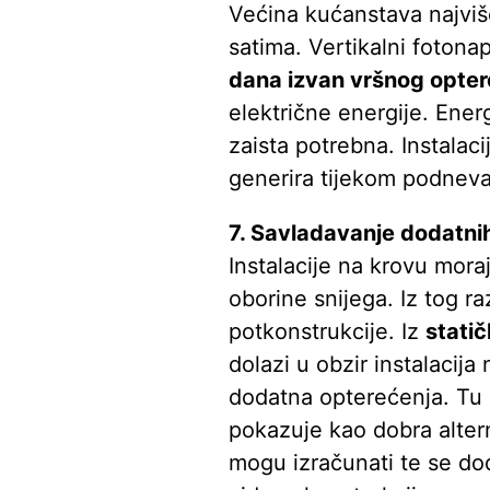
Većina kućanstava najviše
satima. Vertikalni fotona
dana izvan vršnog opter
električne energije. Ener
zaista potrebna. Instalac
generira tijekom podneva
7. Savladavanje dodatni
Instalacije na krovu moraj
oborine snijega. Iz tog ra
potkonstrukcije. Iz
statič
dolazi u obzir instalacija
dodatna opterećenja. Tu
pokazuje kao dobra alter
mogu izračunati te se do