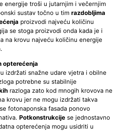
 energije troši u jutarnjim i večernjim
ponski sustav točno u tim
razdobljima
ećenja
proizvodi najveću količinu
gija se stoga proizvodi onda kada je i
ija na krovu najveću količinu energije
.
h opterećenja
u izdržati snažne udare vjetra i obilne
zloga potrebne su stabilnije
kih
razloga zato kod mnogih krovova ne
 na krovu jer ne mogu izdržati takva
 se fotonaponska fasada ponovo
nativa.
Potkonstrukcije
se jednostavno
datna opterećenja mogu usidriti u