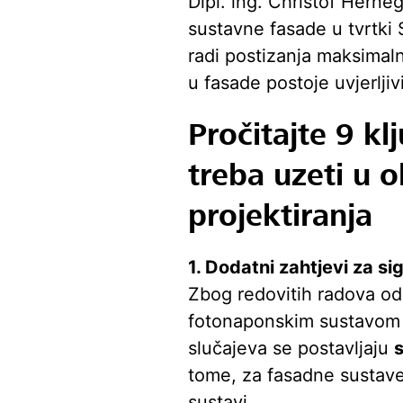
Dipl. ing. Christof Herne
sustavne fasade u tvrtki 
radi postizanja maksimaln
u fasade postoje uvjerljiv
Pročitajte 9 kl
treba uzeti u o
projektiranja
1. Dodatni zahtjevi za 
Zbog redovitih radova odr
fotonaponskim sustavom m
slučajeva se postavljaju
s
tome, za fasadne sustave 
sustavi.