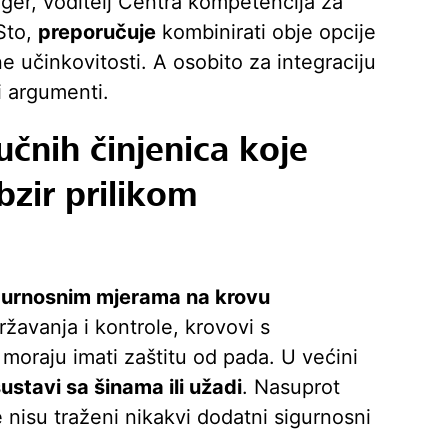
gger, voditelj Centra kompetencija za
Sto,
preporučuje
kombinirati obje opcije
e učinkovitosti. A osobito za integraciju
i argumenti.
jučnih činjenica koje
bzir prilikom
sigurnosnim mjerama na krovu
žavanja i kontrole, krovovi s
oraju imati zaštitu od pada. U većini
ustavi sa šinama ili užadi
. Nasuprot
nisu traženi nikakvi dodatni sigurnosni