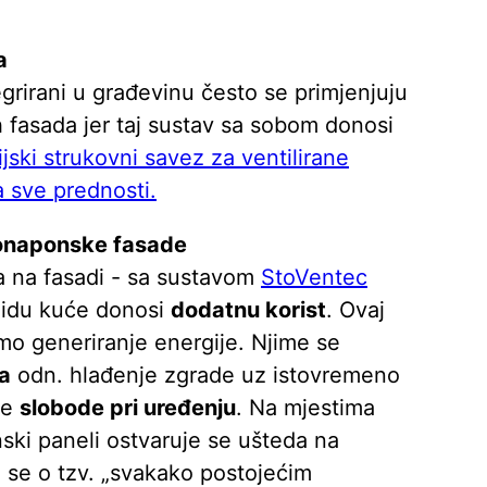
a
grirani u građevinu često se primjenjuju
h fasada jer taj sustav sa sobom donosi
ijski strukovni savez za ventilirane
 sve prednosti.
tonaponske fasade
a na fasadi - sa sustavom
StoVentec
zidu kuće donosi
dodatnu korist
. Ovaj
o generiranje energije. Njime se
ja
odn. hlađenje zgrade uz istovremeno
ne
slobode pri uređenju
. Na mjestima
ski paneli ostvaruje se ušteda na
i se o tzv. „svakako postojećim