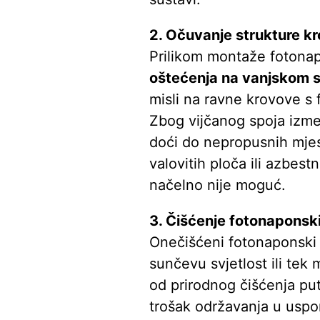
2. Očuvanje strukture k
Prilikom montaže fotona
oštećenja na vanjskom s
misli na ravne krovove s 
Zbog vijčanog spoja izm
doći do nepropusnih mjes
valovitih ploča ili azbes
načelno nije moguć.
3. Čišćenje fotonaponsk
Onečišćeni fotonaponski 
sunčevu svjetlost ili tek 
od prirodnog čišćenja p
trošak održavanja u uspo