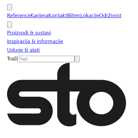
Reference
Karijera
Kontakt
Bilten
Lokacije
Održivost
Proizvodi & sustavi
Inspiracija & informacije
Usluge & alati
Traži