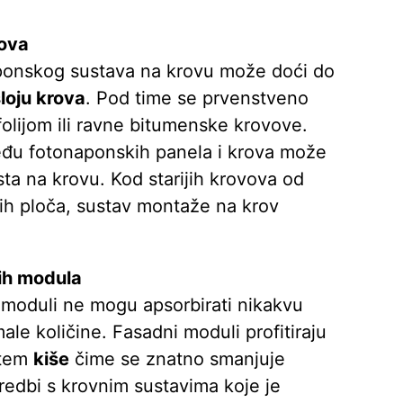
rova
ponskog sustava na krovu može doći do
loju krova
. Pod time se prvenstveno
folijom ili ravne bitumenske krovove.
eđu fotonaponskih panela i krova može
ta na krovu. Kod starijih krovova od
tnih ploča, sustav montaže na krov
ih modula
moduli ne mogu apsorbirati nikakvu
male količine. Fasadni moduli profitiraju
utem
kiše
čime se znatno smanjuje
redbi s krovnim sustavima koje je