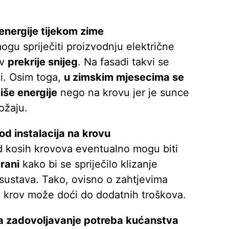
energije tijekom zime
gu spriječiti proizvodnju električne
av
prekrije snijeg
. Na fasadi takvi se
i. Osim toga,
u zimskim mjesecima se
iše energije
nego na krovu jer je sunce
ožaju.
od instalacija na krovu
 kosih krovova eventualno mogu biti
rani
kako bi se spriječilo klizanje
sustava. Tako, ovisno o zahtjevima
na krov može doći do dodatnih troškova.
 za zadovoljavanje potreba kućanstva