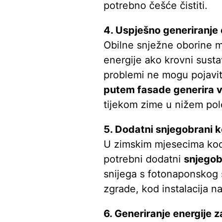
potrebno češće čistiti.
4. Uspješno generiranje 
Obilne snježne oborine mo
energije ako krovni sust
problemi ne mogu pojavit
putem fasade generira v
tijekom zime u nižem pol
5. Dodatni snjegobrani k
U zimskim mjesecima kod
potrebni dodatni
snjegob
snijega s fotonaponskog 
zgrade, kod instalacija 
6. Generiranje energije