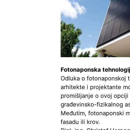
Fotonaponska tehnologija
Odluka o fotonaponskoj te
arhitekte i projektante mo
promišljanje o ovoj opciji
građevinsko-fizikalnog as
Međutim, fotonaponski m
fasadu ili krov.