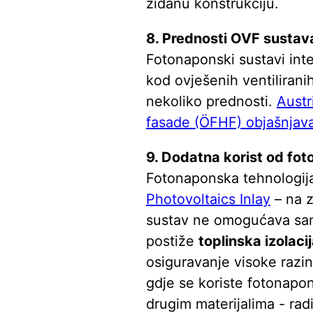
zidanu konstrukciju.
8. Prednosti OVF sustav
Fotonaponski sustavi inte
kod ovješenih ventilirani
nekoliko prednosti.
Austr
fasade (ÖFHF) objašnjava
9. Dodatna korist od fo
Fotonaponska tehnologij
Photovoltaics Inlay
– na 
sustav ne omogućava sam
postiže
toplinska izolaci
osiguravanje visoke razi
gdje se koriste fotonapon
drugim materijalima - rad