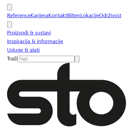
Reference
Karijera
Kontakt
Bilten
Lokacije
Održivost
Proizvodi & sustavi
Inspiracija & informacije
Usluge & alati
Traži