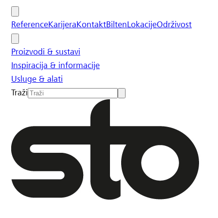
Reference
Karijera
Kontakt
Bilten
Lokacije
Održivost
Proizvodi & sustavi
Inspiracija & informacije
Usluge & alati
Traži