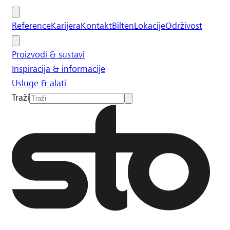
Reference
Karijera
Kontakt
Bilten
Lokacije
Održivost
Proizvodi & sustavi
Inspiracija & informacije
Usluge & alati
Traži