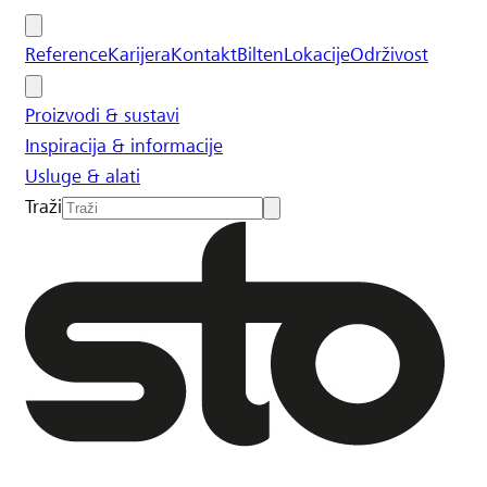
Reference
Karijera
Kontakt
Bilten
Lokacije
Održivost
Proizvodi & sustavi
Inspiracija & informacije
Usluge & alati
Traži