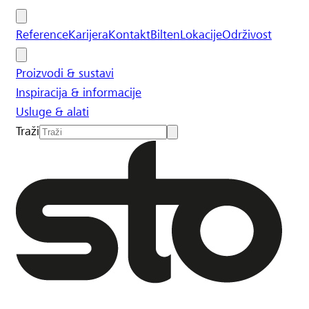
Reference
Karijera
Kontakt
Bilten
Lokacije
Održivost
Proizvodi & sustavi
Inspiracija & informacije
Usluge & alati
Traži