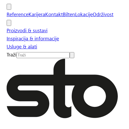
Reference
Karijera
Kontakt
Bilten
Lokacije
Održivost
Proizvodi & sustavi
Inspiracija & informacije
Usluge & alati
Traži