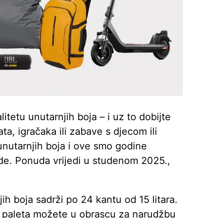
itetu unutarnjih boja – i uz to dobijte
ta, igračaka ili zabave s djecom ili
unutarnjih boja i ove smo godine
ade. Ponuda vrijedi u studenom 2025.,
ih boja sadrži po 24 kantu od 15 litara.
h paleta možete u obrascu za narudžbu