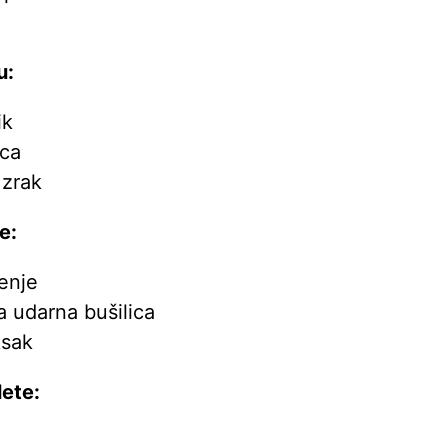
u:
ik
ica
 zrak
e:
enje
 udarna bušilica
ksak
lete: