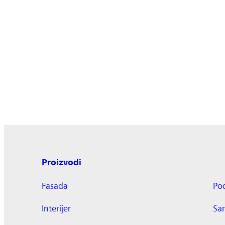
Proizvodi
Fasada
Po
Interijer
Sa