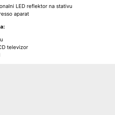
nalni LED reflektor na stativu
resso aparat
a:
zu
D televizor
l