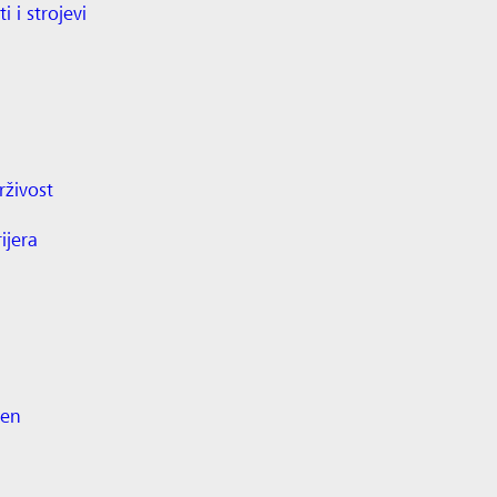
ti i strojevi
živost
ijera
ten