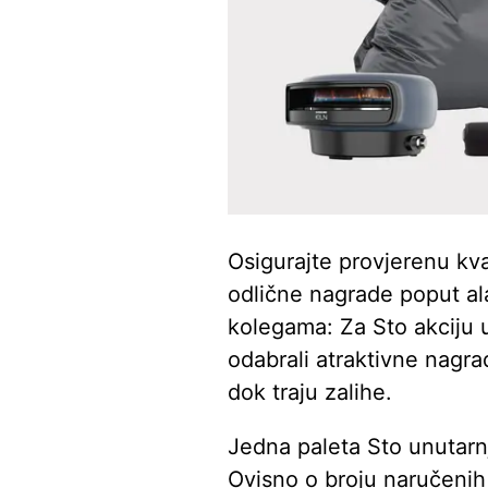
Osigurajte provjerenu kval
odlične nagrade poput ala
kolegama: Za Sto akciju 
odabrali atraktivne nagr
dok traju zalihe.
Jedna paleta Sto unutarnj
Ovisno o broju naručeni