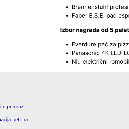
Brennenstuhl profesio
Faber E.S.E. pad esp
Izbor nagrada od 5 palet
Everdure peć za piz
Panasonic 4K LED-LC
Niu električni romobi
dni premaz
nacija betona