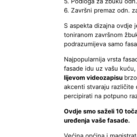
5. Podloga za žbuku odn
6. Završni premaz odn. z
S aspekta dizajna ovdje 
toniranom završnom žbuk
podrazumijeva samo fasad
Najpopularnija vrsta fasa
fasade idu uz vašu kuću, 
lijevom videozapisu
brzo
akcenti stvaraju različit
percipirati na potpuno raz
Ovdje smo saželi 10 toč
uređenja vaše fasade.
Većina općina i magistrat