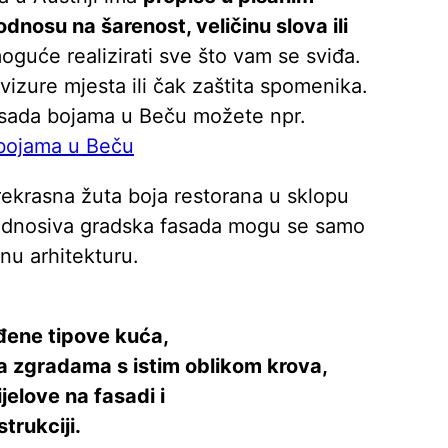
dnosu na šarenost, veličinu slova ili
oguće realizirati sve što vam se sviđa.
izure mjesta ili čak zaštita spomenika.
asada bojama u Beču možete npr.
bojama u Beču
rekrasna žuta boja restorana u sklopu
ladnosiva gradska fasada mogu se samo
nu arhitekturu.
đene tipove kuća,
ma zgradama s istim oblikom krova,
jelove na fasadi i
trukciji.