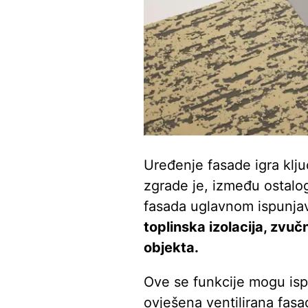
Uređenje fasade igra klju
zgrade je, između ostalo
fasada uglavnom ispunjava
toplinska izolacija, zvuč
objekta.
Ove se funkcije mogu isp
ovješena ventilirana fasa