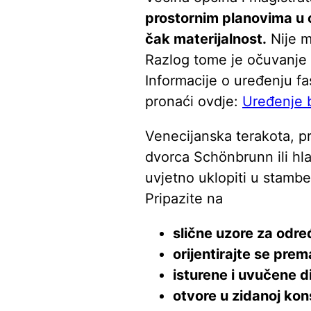
prostornim planovima u o
čak materijalnost.
Nije m
Razlog tome je očuvanje v
Informacije o uređenju f
pronaći ovdje:
Uređenje 
Venecijanska terakota, p
dvorca Schönbrunn ili h
uvjetno uklopiti u stambe
Pripazite na
slične uzore za odre
orijentirajte se pre
isturene i uvučene di
otvore u zidanoj kons