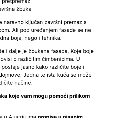
. pretpremaz
avršna žbuka
je naravno ključan završni premaz s
om. Ali pod uređenjem fasade se ne
na boja, nego i tehnika.
de i dalje je žbukana fasada. Koje boje
ovisi o različitim čimbenicima. U
 postaje jasno kako različite boje i
e dojmove. Jedna te ista kuća se može
ličite načine.
aka koje vam mogu pomoći prilikom
a u Austriji ima
propise u pisanim