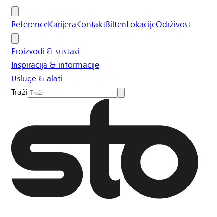
Reference
Karijera
Kontakt
Bilten
Lokacije
Održivost
Proizvodi & sustavi
Inspiracija & informacije
Usluge & alati
Traži