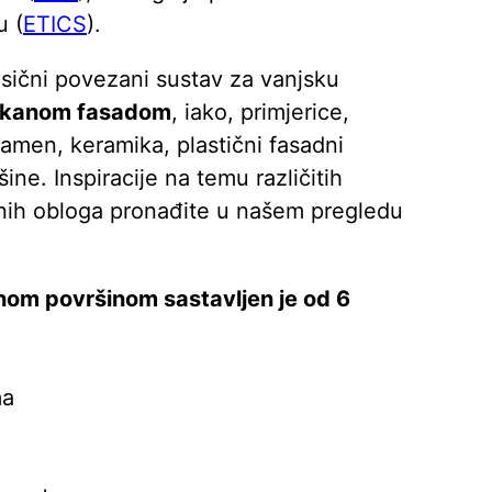
u (
ETICS
).
sični povezani sustav za vanjsku
kanom fasadom
, iako, primjerice,
 kamen, keramika, plastični fasadni
šine. Inspiracije na temu različitih
dnih obloga pronađite u našem pregledu
nom površinom sastavljen je od 6
ma