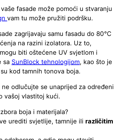
a vaše fasade može pomoći u stvaranju
ign
vam tu može pružiti podršku.
sade zagrijavaju samu fasadu do 80°C
enja na razini izolatora. Uz to,
mogu biti oštećene UV svjetlom i
e sa
SunBlock tehnologijom
, kao što je
 su kod tamnih tonova boja.
 ne odlučujte se unaprijed za određeni
o vašoj vlastitoj kući.
izbora boja i materijala?
e urediti svjetlije, tamnije ili
različitim