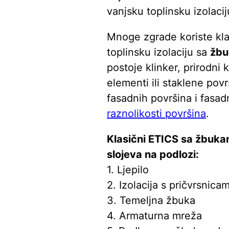
vanjsku toplinsku izolacij
Mnoge zgrade koriste kla
toplinsku izolaciju sa
žbu
postoje klinker, prirodni
elementi ili staklene povr
fasadnih površina i fasa
raznolikosti površina
.
Klasični ETICS sa žbuka
slojeva na podlozi:
1. Ljepilo
2. Izolacija s pričvrsnica
3. Temeljna žbuka
4. Armaturna mreža