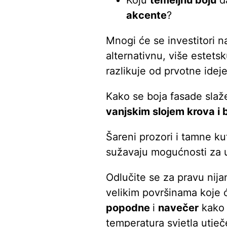
Koju
temeljnu boju
da
akcente
?
Mnogi će se investitori n
alternativnu, više estets
razlikuje od prvotne ideje
Kako se boja fasade slaž
vanjskim slojem krova 
Šareni prozori i tamne ku
sužavaju mogućnosti za 
Odlučite se za pravu ni
velikim površinama koje ć
popodne
i
navečer
kako b
temperatura svjetla utječ