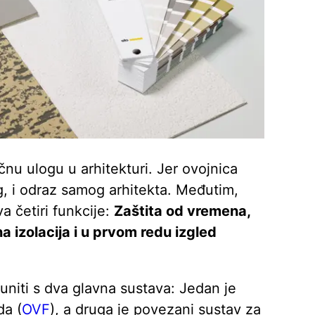
čnu ulogu u arhitekturi. Jer ovojnica
g, i odraz samog arhitekta. Međutim,
 četiri funkcije:
Zaštita od vremena,
na izolacija i u prvom redu izgled
uniti s dva glavna sustava: Jedan je
da (
OVF
), a druga je povezani sustav za