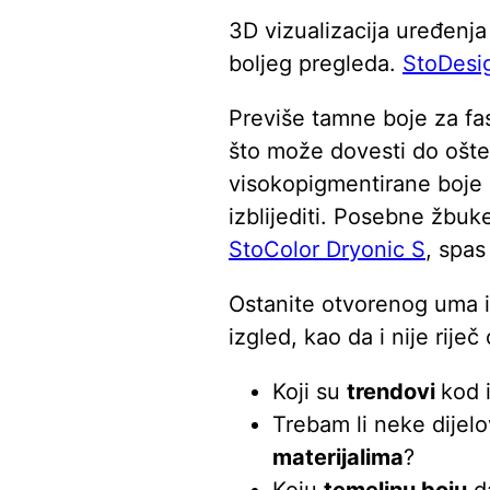
3D vizualizacija uređenj
boljeg pregleda.
StoDes
Previše tamne boje za fa
što može dovesti do ošteć
visokopigmentirane boje 
izblijediti. Posebne žbuk
StoColor Dryonic S
, spas
Ostanite otvorenog uma i
izgled, kao da i nije riječ 
Koji su
trendovi
kod 
Trebam li neke dijelov
materijalima
?