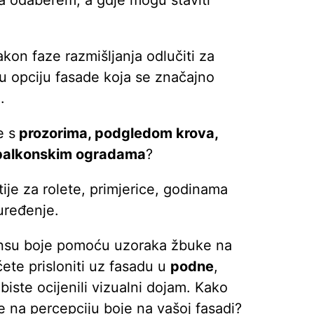
 odaberem, a gdje mogu staviti
akon faze razmišljanja odlučiti za
ku opciju fasade koja se značajno
.
e s
prozorima, podgledom krova,
i balkonskim ogradama
?
tije za rolete, primjerice, godinama
uređenje.
jansu boje pomoću uzoraka žbuke na
ete prisloniti uz fasadu u
podne
,
iste ocijenili vizualni dojam. Kako
e na percepciju boje na vašoj fasadi?