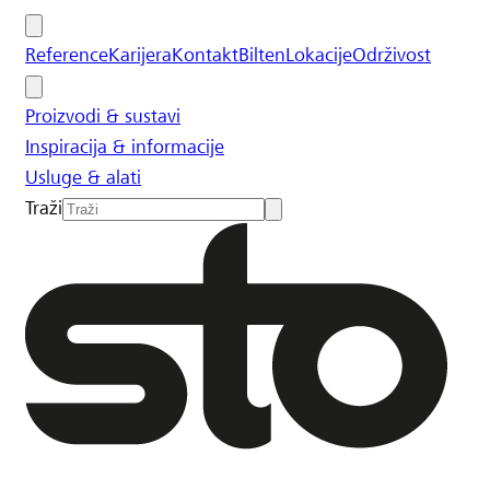
Reference
Karijera
Kontakt
Bilten
Lokacije
Održivost
Proizvodi & sustavi
Inspiracija & informacije
Usluge & alati
Traži