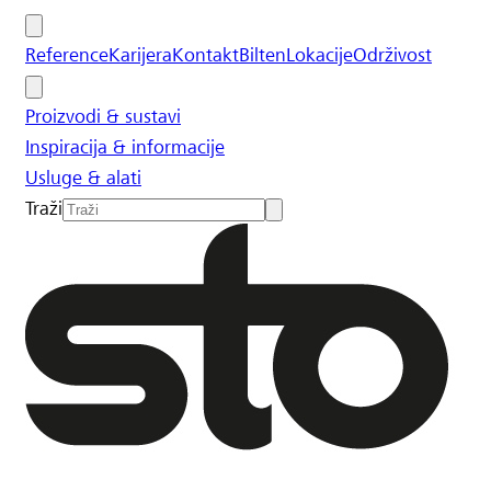
Reference
Karijera
Kontakt
Bilten
Lokacije
Održivost
Proizvodi & sustavi
Inspiracija & informacije
Usluge & alati
Traži