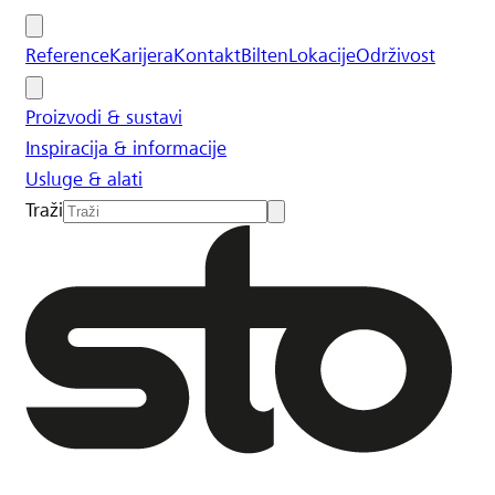
Reference
Karijera
Kontakt
Bilten
Lokacije
Održivost
Proizvodi & sustavi
Inspiracija & informacije
Usluge & alati
Traži