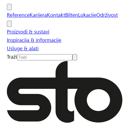
Reference
Karijera
Kontakt
Bilten
Lokacije
Održivost
Proizvodi & sustavi
Inspiracija & informacije
Usluge & alati
Traži