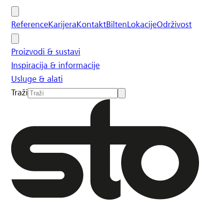
Reference
Karijera
Kontakt
Bilten
Lokacije
Održivost
Proizvodi & sustavi
Inspiracija & informacije
Usluge & alati
Traži