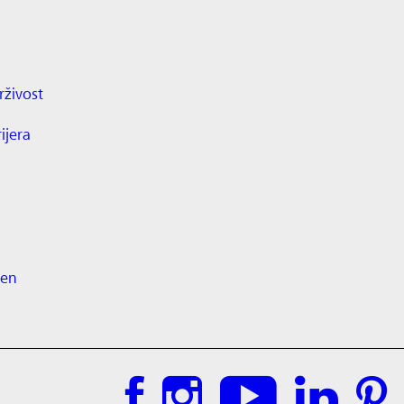
živost
ijera
ten