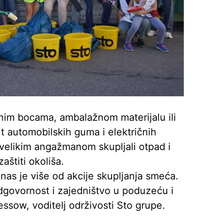
ičnim bocama, ambalažnom materijalu ili
 automobilskih guma i električnih
 velikim angažmanom skupljali otpad i
aštiti okoliša.
 nas je više od akcije skupljanja smeća.
odgovornost i zajedništvo u poduzeću i
essow, voditelj održivosti Sto grupe.