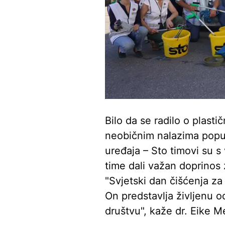
Bilo da se radilo o plast
neobičnim nalazima poput
uređaja – Sto timovi su s
time dali važan doprinos z
"Svjetski dan čišćenja za
On predstavlja življenu 
društvu", kaže dr. Eike M