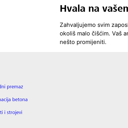
Hvala na vaše
Zahvaljujemo svim zaposle
okoliš malo čišćim. Vaš
nešto promijeniti.
dni premaz
nacija betona
ti i strojevi